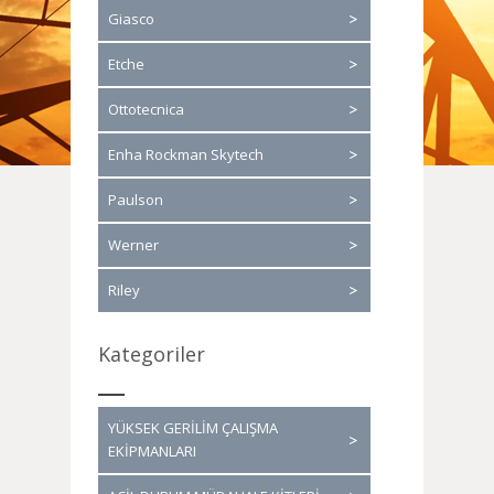
Giasco
Etche
Ottotecnica
Enha Rockman Skytech
Paulson
Werner
Riley
Kategoriler
YÜKSEK GERİLİM ÇALIŞMA
EKİPMANLARI