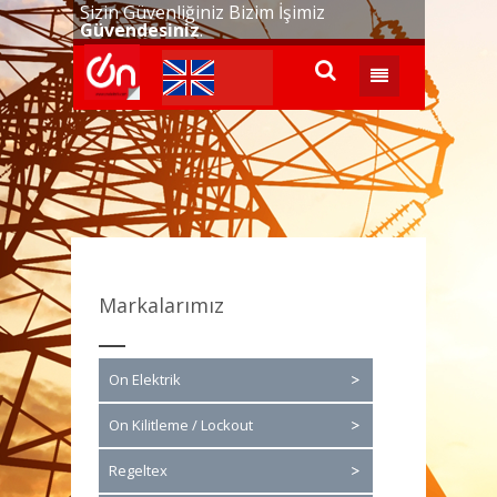
Sizin Güvenliğiniz Bizim İşimiz
Güvendesiniz
.
Markalarımız
On Elektrik
On Kilitleme / Lockout
Regeltex