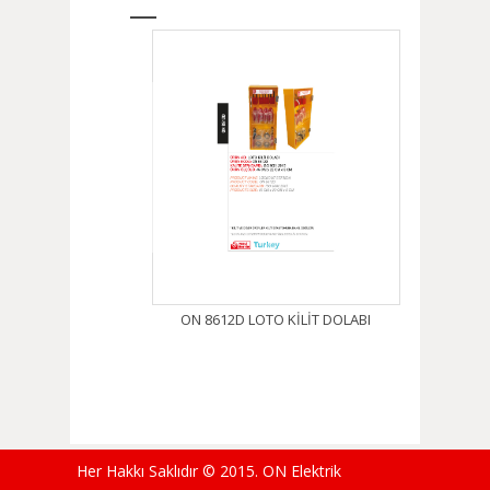
ON 8612D LOTO KİLİT DOLABI
Her Hakkı Saklıdır © 2015. ON Elektrik