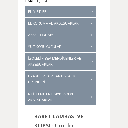
BARET İÇLİĞİ
EL ALETLERİ
EL KORUMA VE AKSESUARLARI
AYAK KORUMA
YÜZ KORUYUCULAR
İZOLELİ FİBER MERDİVENLER VE
AKSESUARLARI
UYARI LEVHA VE ANTİSTATİK
ÜRÜNLERİ
KİLİTLEME EKİPMANLARI VE
AKSESUARLARI
BARET LAMBASI VE
KLİPSİ
- Ürünler