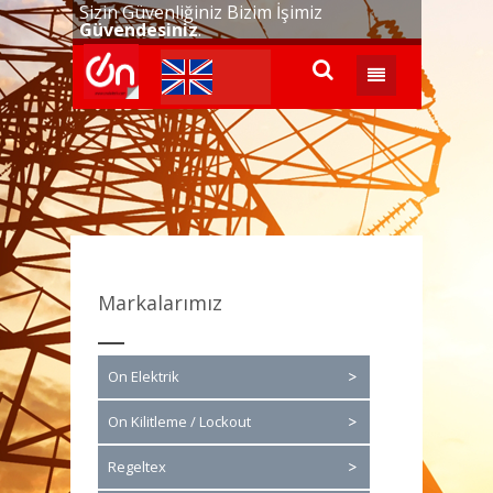
Sizin Güvenliğiniz Bizim İşimiz
Güvendesiniz
.
Markalarımız
On Elektrik
On Kilitleme / Lockout
Regeltex