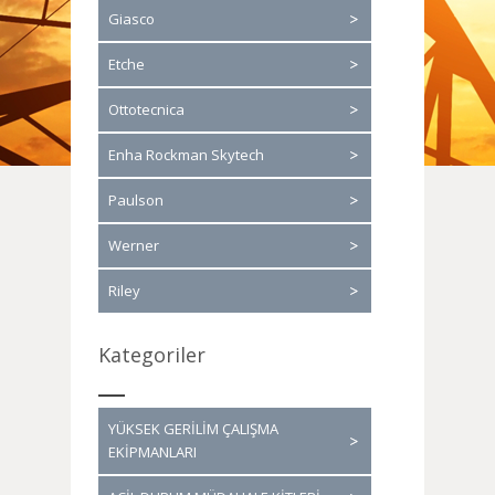
Giasco
Etche
Ottotecnica
Enha Rockman Skytech
Paulson
Werner
Riley
Kategoriler
YÜKSEK GERİLİM ÇALIŞMA
EKİPMANLARI