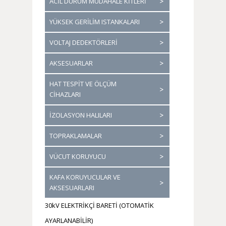
ACİL DURUM MÜDAHALE KİTLERİ
YÜKSEK GERİLİM ISTANKALARI
VOLTAJ DEDEKTÖRLERİ
AKSESUARLAR
HAT TESPİT VE ÖLÇÜM
CİHAZLARI
İZOLASYON HALILARI
TOPRAKLAMALAR
VÜCUT KORUYUCU
KAFA KORUYUCULAR VE
AKSESUARLARI
30kV ELEKTRİKÇİ BARETİ (OTOMATİK
AYARLANABİLİR)