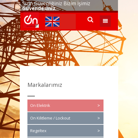
Sizin Güvenliğiniz Bizim İşimiz
Güvendesiniz
.
Markalarımız
On Elektrik
On Kilitleme / Lockout
Regeltex