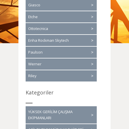
Giasco
Etche
Ottotecnica
Enha Rockman Skytech
Paulson
Werner
Riley
Kategoriler
YÜKSEK GERİLİM ÇALIŞMA
EKİPMANLARI